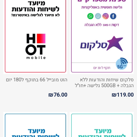
סלקום שיחות והודעות ללא
הוט מובייל 66 בתוקף ל180 יום
הגבלה + 500GB גלישה +חו"ל
₪76.00
₪119.00