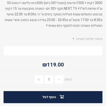
3000 דקות + 1500הודעות (מוגבל ל50 ביום) ו600 גיגה גלישה + בונוס 55
ש"ח שיחות לחו"ל+ NEXT TV תקף ל30 יום- הטעינה מתבצעת עד 15 דקות
מביצוע התשלום שעות פעילות המוקד בימים א'-ה' מ8:00 עד 22:00 שישי
מ8:30 עד 17:00 מוצא"ש מ20:45 - 23:00 במידה ובוצע הזמנה אחרי שעות
הפעילות הטעינה תכנס לתוקף ביום שאחרי!
מספר טלפון לטעינה
*
₪119.00
כמות:
הוסף לסל