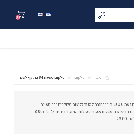
(0)
ראשי
סלקום
סלקום טעינה 94 בתוקף לשנה
94 ש"ח לכל השימושים דקת שיחה 1.2 ש"ח הודעה 0.6 ש"ח ***חובה לסגור גלישה סלולרית*** טעינה
7\24 מיידית לנייד הטעינה מתבצעת עד 5 דקות מביצוע התשלום שעות פעילות המוקד בימים א'-ה' מ8:00