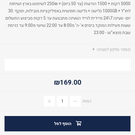
5000 דקות + 1500 הודעות (עד 50 ביום) + 250₪ לשימוש בארץ ושיחות
לחו"ל + 1000GB גלישה + גלישה חופשית באפליקציות מובילות, תוקף: 30
יום- טעינה 7\24 מיידית לנייד הטעינה מתבצעת עד 5 דקות מביצוע התשלום
שעות פעילות המוקד בימים א'-ה' מ8:00 עד 22:00 שישי מ9:00 עד כניסת
שבת מוצא"ש - 23:00
מספר טלפון לטעינה
*
₪169.00
כמות:
הוסף לסל