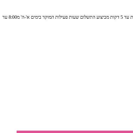
5000 דקות + 1500 הודעות (עד 50 ביום) + 60₪ לשימוש בארץ ולחייג לחו"ל + 400GB גלישה תוקף: 30 יום- טעינה 6\24 מיידית לנייד הטעינה מתבצעת עד 5 דקות מביצוע התשלום שעות פעילות המוקד בימים א'-ה' מ8:00 עד