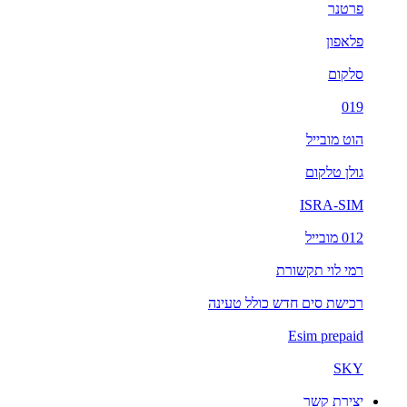
פרטנר
פלאפון
סלקום
019
הוט מובייל
גולן טלקום
ISRA-SIM
012 מובייל
רמי לוי תקשורת
רכישת סים חדש כולל טעינה
Esim prepaid
SKY
יצירת קשר