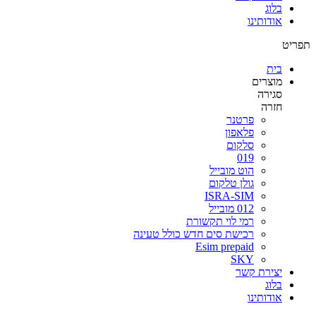
בלוג
אודותינו
תפריט
בית
מוצרים
סגירה
חזרה
פרטנר
פלאפון
סלקום
019
הוט מובייל
גולן טלקום
ISRA-SIM
012 מובייל
רמי לוי תקשורת
רכישת סים חדש כולל טעינה
Esim prepaid
SKY
יצירת קשר
בלוג
אודותינו