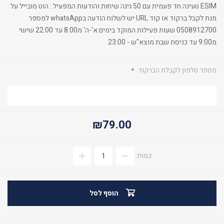
ESIM טעינה חד פעמית עם 50 גיגה שיחות והודעות המפעיל : הוט מובייל על
מנת לקבל ברקוד או קוד URL יש לשלוח הודעה בwhatsApp למספר
0508912700 שעות פעילות המוקד בימים א'-ה' מ8:00 עד 22:00 שישי
מ9:00 עד כניסת שבת מוצא"ש - 23:00
מספר טלפון לקבלת הברקוד
*
₪79.00
כמות:
הוסף לסל