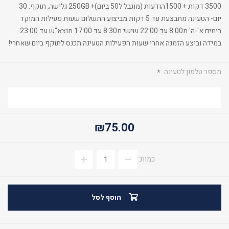
3500 דקות + 1500הודעות (מוגבל ל50 ביום)+ 250GB גלישה, תוקף: 30
יום- הטעינה מתבצעת עד 5 דקות מביצוע התשלום שעות פעילות המוקד
בימים א'-ה' מ8:00 עד 22:00 שישי מ8:30 עד 17:00 מוצא"ש עד 23:00
במידה ובוצע הזמנה אחרי שעות הפעילות הטעינה תכנס לתוקף ביום שאחרי!
מספר טלפון לטעינה
*
₪75.00
כמות:
הוסף לסל